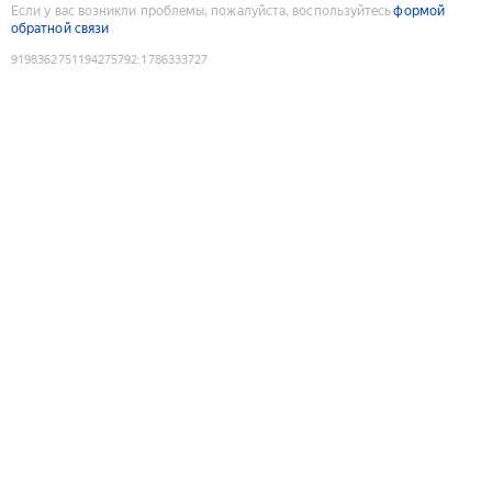
Если у вас возникли проблемы, пожалуйста, воспользуйтесь
формой
обратной связи
9198362751194275792
:
1786333727