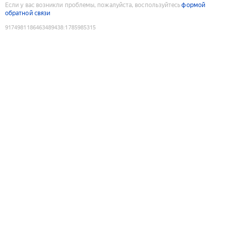
Если у вас возникли проблемы, пожалуйста, воспользуйтесь
формой
обратной связи
9174981186463489438
:
1785985315