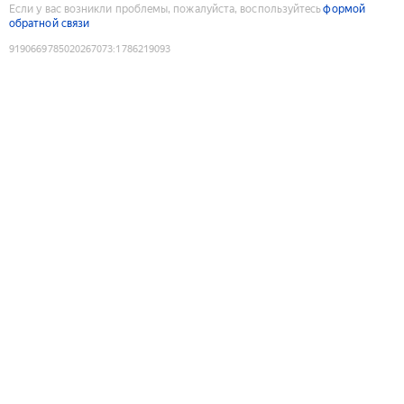
Если у вас возникли проблемы, пожалуйста, воспользуйтесь
формой
обратной связи
9190669785020267073
:
1786219093