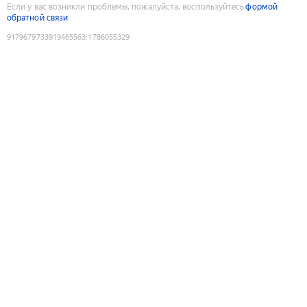
Если у вас возникли проблемы, пожалуйста, воспользуйтесь
формой
обратной связи
9179679733919465563
:
1786055329