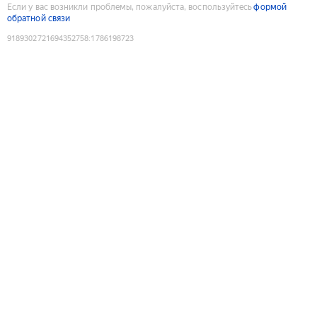
Если у вас возникли проблемы, пожалуйста, воспользуйтесь
формой
обратной связи
9189302721694352758
:
1786198723