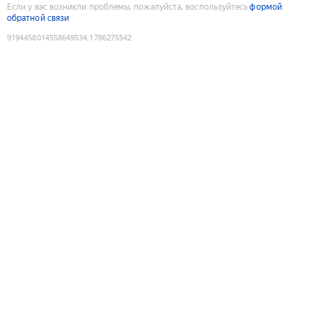
Если у вас возникли проблемы, пожалуйста, воспользуйтесь
формой
обратной связи
9194458014558649534
:
1786275542