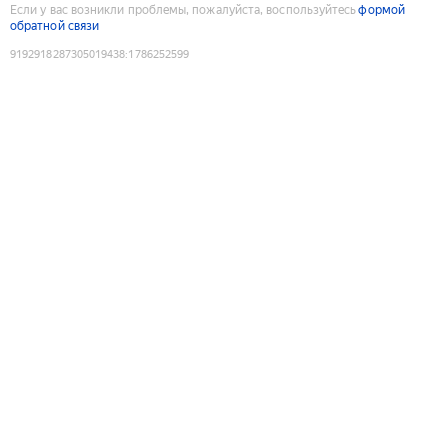
Если у вас возникли проблемы, пожалуйста, воспользуйтесь
формой
обратной связи
9192918287305019438
:
1786252599