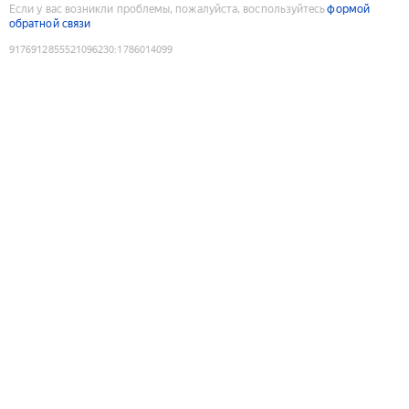
Если у вас возникли проблемы, пожалуйста, воспользуйтесь
формой
обратной связи
9176912855521096230
:
1786014099