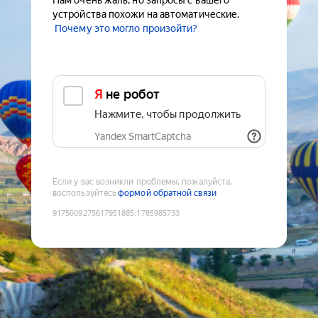
Нам очень жаль, но запросы с вашего
устройства похожи на автоматические.
Почему это могло произойти?
Я не робот
Нажмите, чтобы продолжить
Yandex SmartCaptcha
Если у вас возникли проблемы, пожалуйста,
воспользуйтесь
формой обратной связи
9175009275617951885
:
1785985733