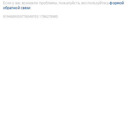
Если у вас возникли проблемы, пожалуйста, воспользуйтесь
формой
обратной связи
9194689059776049703
:
1786278985