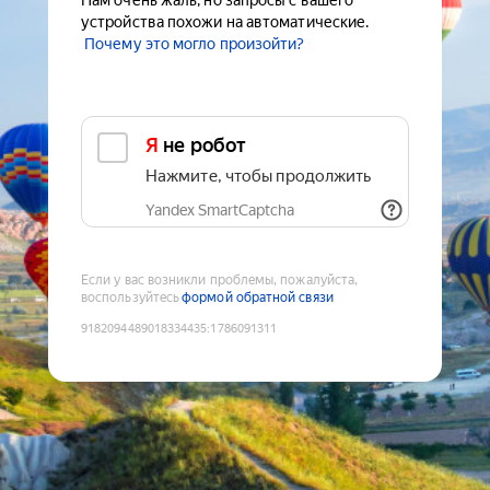
Нам очень жаль, но запросы с вашего
устройства похожи на автоматические.
Почему это могло произойти?
Я не робот
Нажмите, чтобы продолжить
Yandex SmartCaptcha
Если у вас возникли проблемы, пожалуйста,
воспользуйтесь
формой обратной связи
9182094489018334435
:
1786091311