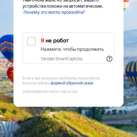
Нам очень жаль, но запросы с вашего
устройства похожи на автоматические.
Почему это могло произойти?
Я не робот
Нажмите, чтобы продолжить
Yandex SmartCaptcha
Если у вас возникли проблемы, пожалуйста,
воспользуйтесь
формой обратной связи
9185450888184114074
:
1786141326