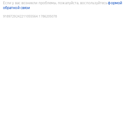
Если у вас возникли проблемы, пожалуйста, воспользуйтесь
формой
обратной связи
9189729242211055564
:
1786205078