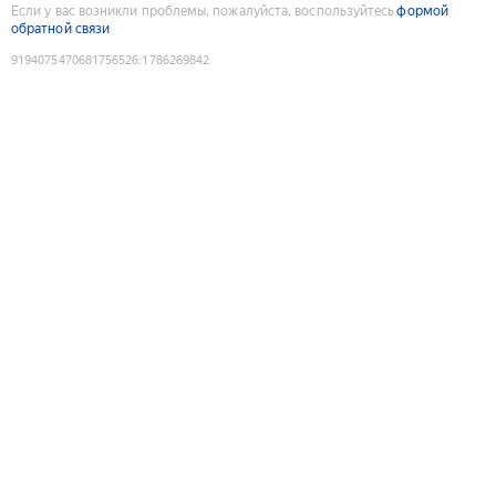
Если у вас возникли проблемы, пожалуйста, воспользуйтесь
формой
обратной связи
9194075470681756526
:
1786269842