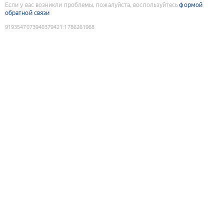
Если у вас возникли проблемы, пожалуйста, воспользуйтесь
формой
обратной связи
9193547073940379421
:
1786261968