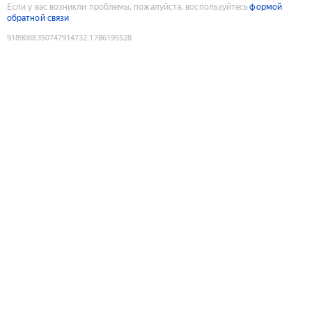
Если у вас возникли проблемы, пожалуйста, воспользуйтесь
формой
обратной связи
9189088350747914732
:
1786195528