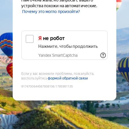
Нам очень жаль, но запросы с вашего
устройства похожи на автоматические.
Почему это могло произойти?
Я не робот
Нажмите, чтобы продолжить
Yandex SmartCaptcha
Если у вас возникли проблемы, пожалуйста,
воспользуйтесь
формой обратной связи
9174700644567808106
:
1785981135