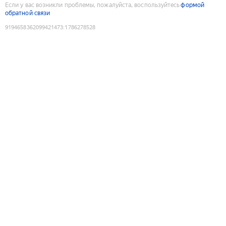
Если у вас возникли проблемы, пожалуйста, воспользуйтесь
формой
обратной связи
9194658362099421473
:
1786278528