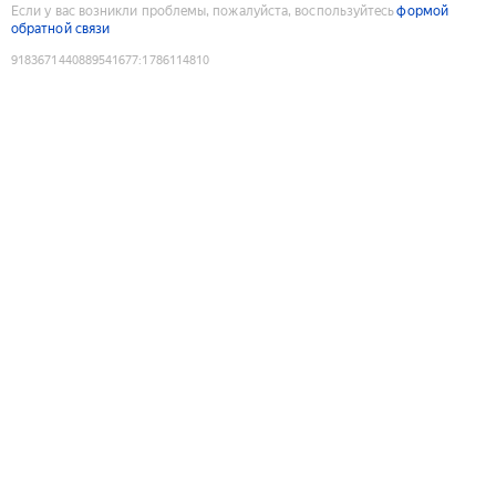
Если у вас возникли проблемы, пожалуйста, воспользуйтесь
формой
обратной связи
9183671440889541677
:
1786114810