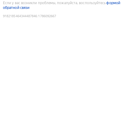
Если у вас возникли проблемы, пожалуйста, воспользуйтесь
формой
обратной связи
9182185464344487846
:
1786092667