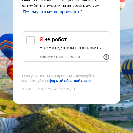
Нам очень жаль, но запросы с вашего
устройства похожи на автоматические.
Почему это могло произойти?
Я не робот
Нажмите, чтобы продолжить
Yandex SmartCaptcha
Если у вас возникли проблемы, пожалуйста,
воспользуйтесь
формой обратной связи
9175013127329979584
:
1785985791