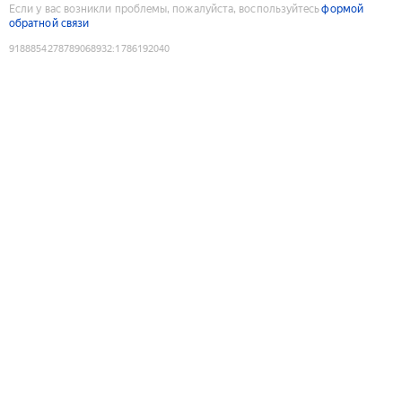
Если у вас возникли проблемы, пожалуйста, воспользуйтесь
формой
обратной связи
9188854278789068932
:
1786192040