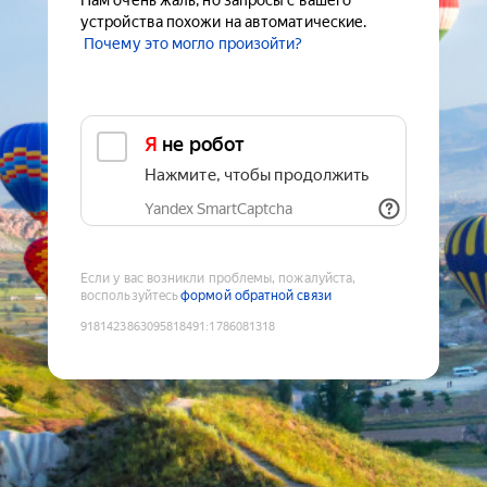
Нам очень жаль, но запросы с вашего
устройства похожи на автоматические.
Почему это могло произойти?
Я не робот
Нажмите, чтобы продолжить
Yandex SmartCaptcha
Если у вас возникли проблемы, пожалуйста,
воспользуйтесь
формой обратной связи
9181423863095818491
:
1786081318