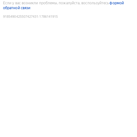
Если у вас возникли проблемы, пожалуйста, воспользуйтесь
формой
обратной связи
9185490425507427431
:
1786141915