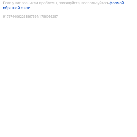
Если у вас возникли проблемы, пожалуйста, воспользуйтесь
формой
обратной связи
9179744062261867594
:
1786056287