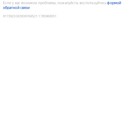
Если у вас возникли проблемы, пожалуйста, воспользуйтесь
формой
обратной связи
9173923303939769521
:
1785969551