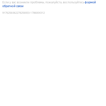
Если у вас возникли проблемы, пожалуйста, воспользуйтесь
формой
обратной связи
9176256062278256933
:
1786004312