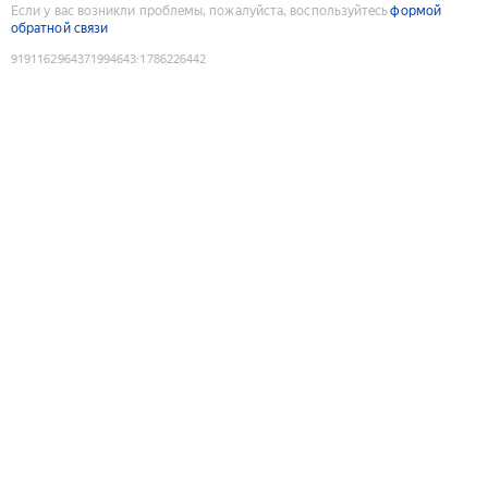
Если у вас возникли проблемы, пожалуйста, воспользуйтесь
формой
обратной связи
9191162964371994643
:
1786226442