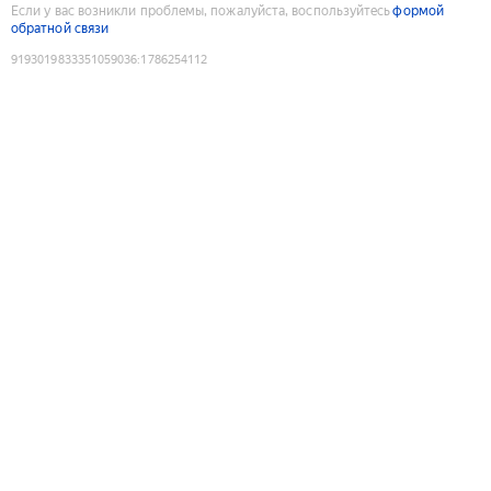
Если у вас возникли проблемы, пожалуйста, воспользуйтесь
формой
обратной связи
9193019833351059036
:
1786254112