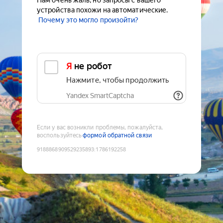
Нам очень жаль, но запросы с вашего
устройства похожи на автоматические.
Почему это могло произойти?
Я не робот
Нажмите, чтобы продолжить
Yandex SmartCaptcha
Если у вас возникли проблемы, пожалуйста,
воспользуйтесь
формой обратной связи
9188868909529235893
:
1786192258