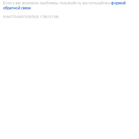
Если у вас возникли проблемы, пожалуйста, воспользуйтесь
формой
обратной связи
9184770436515397625
:
1786131186