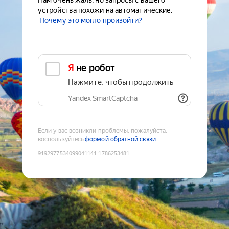
Нам очень жаль, но запросы с вашего
устройства похожи на автоматические.
Почему это могло произойти?
Я не робот
Нажмите, чтобы продолжить
Yandex SmartCaptcha
Если у вас возникли проблемы, пожалуйста,
воспользуйтесь
формой обратной связи
9192977534099041141
:
1786253481