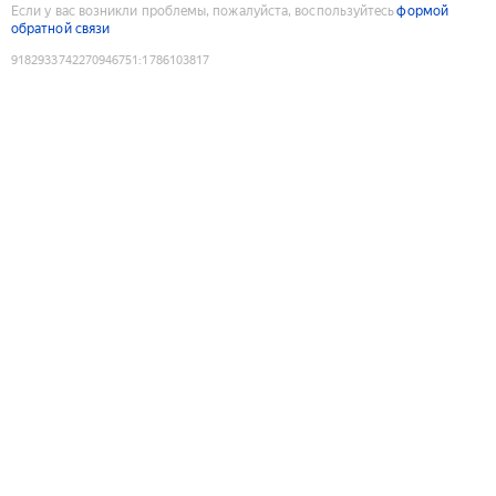
Если у вас возникли проблемы, пожалуйста, воспользуйтесь
формой
обратной связи
9182933742270946751
:
1786103817