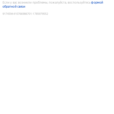
Если у вас возникли проблемы, пожалуйста, воспользуйтесь
формой
обратной связи
9174594410766986701
:
1785979552