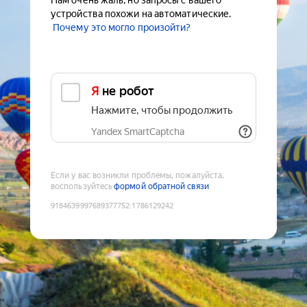
Нам очень жаль, но запросы с вашего
устройства похожи на автоматические.
Почему это могло произойти?
Я не робот
Нажмите, чтобы продолжить
Yandex SmartCaptcha
Если у вас возникли проблемы, пожалуйста,
воспользуйтесь
формой обратной связи
9184639997689377752
:
1786129242