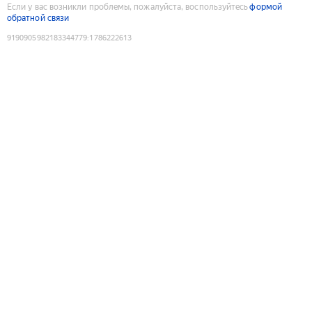
Если у вас возникли проблемы, пожалуйста, воспользуйтесь
формой
обратной связи
9190905982183344779
:
1786222613