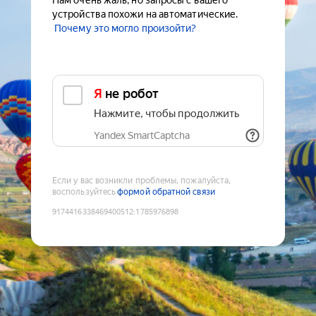
Нам очень жаль, но запросы с вашего
устройства похожи на автоматические.
Почему это могло произойти?
Я не робот
Нажмите, чтобы продолжить
Yandex SmartCaptcha
Если у вас возникли проблемы, пожалуйста,
воспользуйтесь
формой обратной связи
9174416338469400512
:
1785976898