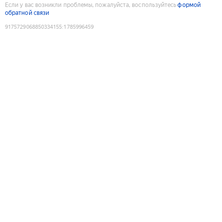
Если у вас возникли проблемы, пожалуйста, воспользуйтесь
формой
обратной связи
9175729068850334155
:
1785996459