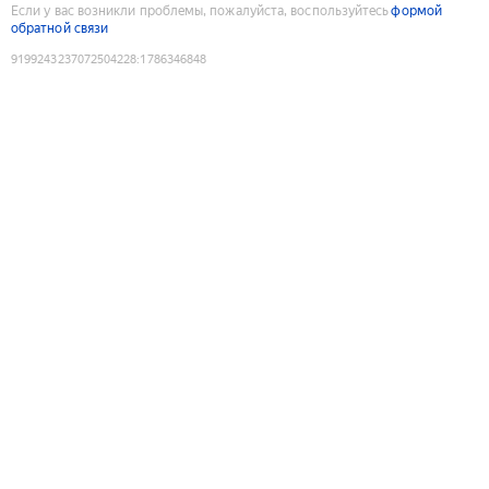
Если у вас возникли проблемы, пожалуйста, воспользуйтесь
формой
обратной связи
9199243237072504228
:
1786346848