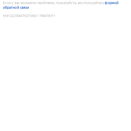
Если у вас возникли проблемы, пожалуйста, воспользуйтесь
формой
обратной связи
9181222056070273492
:
1786078311