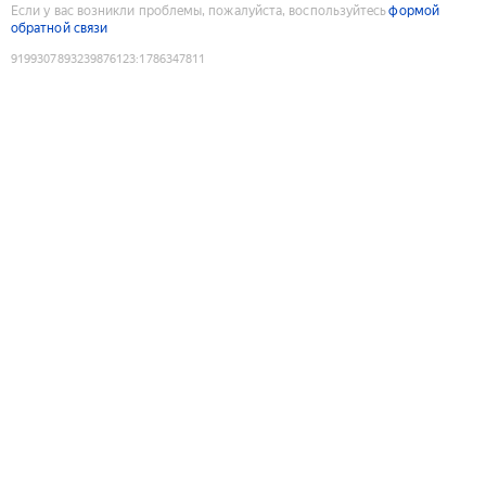
Если у вас возникли проблемы, пожалуйста, воспользуйтесь
формой
обратной связи
9199307893239876123
:
1786347811