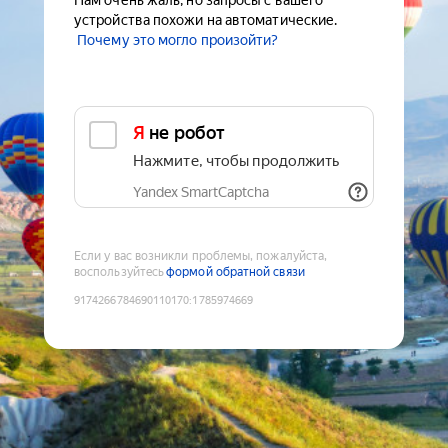
Нам очень жаль, но запросы с вашего
устройства похожи на автоматические.
Почему это могло произойти?
Я не робот
Нажмите, чтобы продолжить
Yandex SmartCaptcha
Если у вас возникли проблемы, пожалуйста,
воспользуйтесь
формой обратной связи
9174266784690110170
:
1785974669