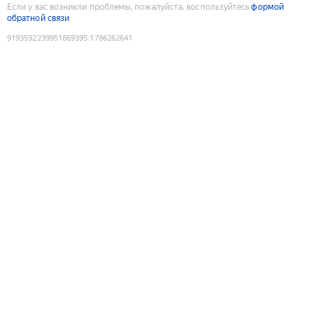
Если у вас возникли проблемы, пожалуйста, воспользуйтесь
формой
обратной связи
9193592239951869395
:
1786262641