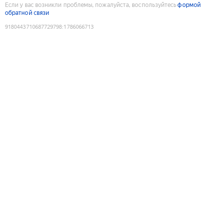
Если у вас возникли проблемы, пожалуйста, воспользуйтесь
формой
обратной связи
9180443710687729798
:
1786066713