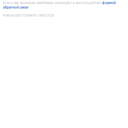
Если у вас возникли проблемы, пожалуйста, воспользуйтесь
формой
обратной связи
9190242435171559978
:
1786212725