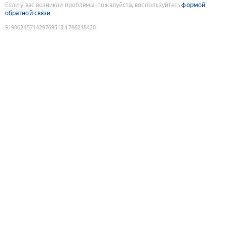
Если у вас возникли проблемы, пожалуйста, воспользуйтесь
формой
обратной связи
9190624571429769513
:
1786218420