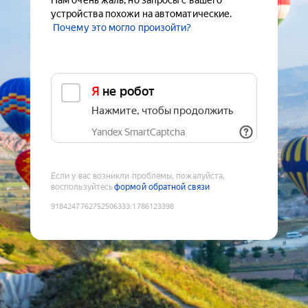
Нам очень жаль, но запросы с вашего
устройства похожи на автоматические.
Почему это могло произойти?
Я не робот
Нажмите, чтобы продолжить
Yandex SmartCaptcha
Если у вас возникли проблемы, пожалуйста,
воспользуйтесь
формой обратной связи
9184247762752506333
:
1786123398