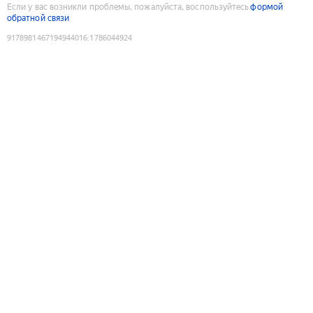
Если у вас возникли проблемы, пожалуйста, воспользуйтесь
формой
обратной связи
9178981467194944016
:
1786044924