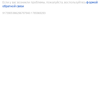
Если у вас возникли проблемы, пожалуйста, воспользуйтесь
формой
обратной связи
9173905986296797940
:
1785969293