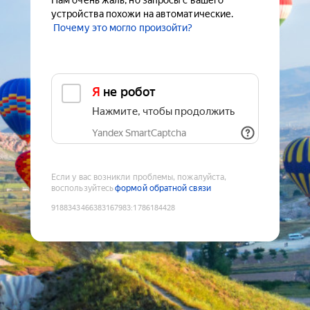
Нам очень жаль, но запросы с вашего
устройства похожи на автоматические.
Почему это могло произойти?
Я не робот
Нажмите, чтобы продолжить
Yandex SmartCaptcha
Если у вас возникли проблемы, пожалуйста,
воспользуйтесь
формой обратной связи
9188343466383167983
:
1786184428